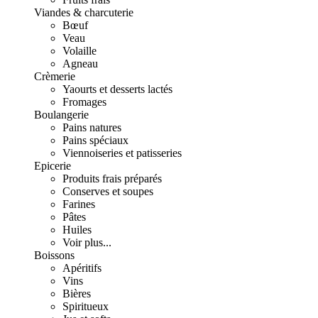
Viandes & charcuterie
Bœuf
Veau
Volaille
Agneau
Crèmerie
Yaourts et desserts lactés
Fromages
Boulangerie
Pains natures
Pains spéciaux
Viennoiseries et patisseries
Epicerie
Produits frais préparés
Conserves et soupes
Farines
Pâtes
Huiles
Voir plus...
Boissons
Apéritifs
Vins
Bières
Spiritueux