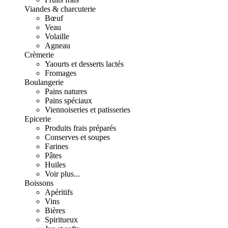
Viandes & charcuterie
Bœuf
Veau
Volaille
Agneau
Crèmerie
Yaourts et desserts lactés
Fromages
Boulangerie
Pains natures
Pains spéciaux
Viennoiseries et patisseries
Epicerie
Produits frais préparés
Conserves et soupes
Farines
Pâtes
Huiles
Voir plus...
Boissons
Apéritifs
Vins
Bières
Spiritueux