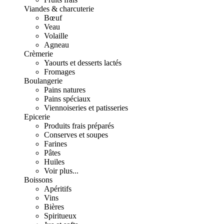
Viandes & charcuterie
Bœuf
Veau
Volaille
Agneau
Crèmerie
Yaourts et desserts lactés
Fromages
Boulangerie
Pains natures
Pains spéciaux
Viennoiseries et patisseries
Epicerie
Produits frais préparés
Conserves et soupes
Farines
Pâtes
Huiles
Voir plus...
Boissons
Apéritifs
Vins
Bières
Spiritueux