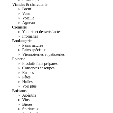
Viandes & charcuterie
Bœuf
Veau
Volaille
Agneau
Crèmerie
Yaourts et desserts lactés
Fromages
Boulangerie
Pains natures
Pains spéciaux
Viennoiseries et patisseries
Epicerie
Produits frais préparés
Conserves et soupes
Farines
Pâtes
Huiles
Voir plus...
Boissons
Apéritifs
Vins
Bières
Spiritueux