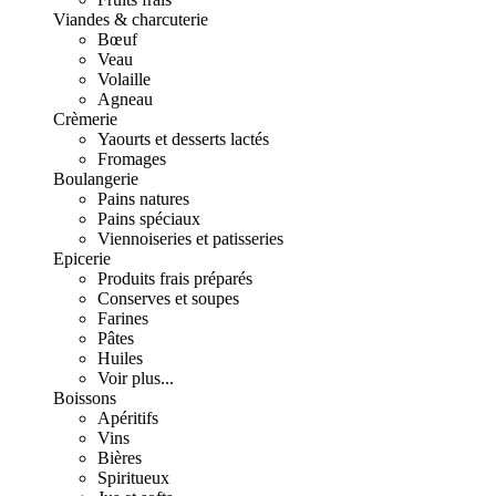
Viandes & charcuterie
Bœuf
Veau
Volaille
Agneau
Crèmerie
Yaourts et desserts lactés
Fromages
Boulangerie
Pains natures
Pains spéciaux
Viennoiseries et patisseries
Epicerie
Produits frais préparés
Conserves et soupes
Farines
Pâtes
Huiles
Voir plus...
Boissons
Apéritifs
Vins
Bières
Spiritueux