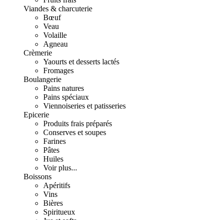
Viandes & charcuterie
Bœuf
Veau
Volaille
Agneau
Crèmerie
Yaourts et desserts lactés
Fromages
Boulangerie
Pains natures
Pains spéciaux
Viennoiseries et patisseries
Epicerie
Produits frais préparés
Conserves et soupes
Farines
Pâtes
Huiles
Voir plus...
Boissons
Apéritifs
Vins
Bières
Spiritueux