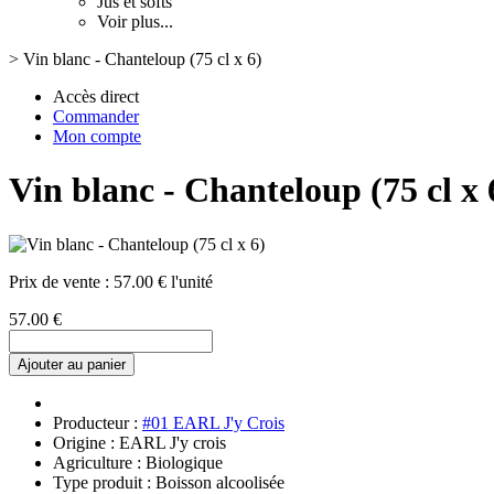
Jus et softs
Voir plus...
>
Vin blanc - Chanteloup (75 cl x 6)
Accès direct
Commander
Mon compte
Vin blanc - Chanteloup (75 cl x 
Prix de vente :
57.00 € l'unité
57.00 €
Ajouter au panier
Producteur :
#01 EARL J'y Crois
Origine : EARL J'y crois
Agriculture : Biologique
Type produit : Boisson alcoolisée