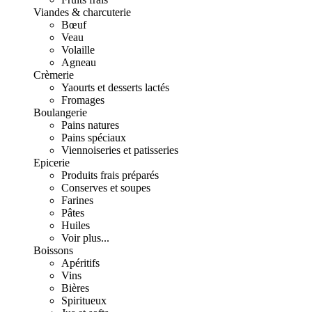
Viandes & charcuterie
Bœuf
Veau
Volaille
Agneau
Crèmerie
Yaourts et desserts lactés
Fromages
Boulangerie
Pains natures
Pains spéciaux
Viennoiseries et patisseries
Epicerie
Produits frais préparés
Conserves et soupes
Farines
Pâtes
Huiles
Voir plus...
Boissons
Apéritifs
Vins
Bières
Spiritueux