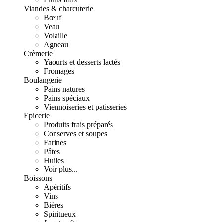
Viandes & charcuterie
Bœuf
Veau
Volaille
Agneau
Crèmerie
Yaourts et desserts lactés
Fromages
Boulangerie
Pains natures
Pains spéciaux
Viennoiseries et patisseries
Epicerie
Produits frais préparés
Conserves et soupes
Farines
Pâtes
Huiles
Voir plus...
Boissons
Apéritifs
Vins
Bières
Spiritueux