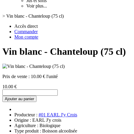
Jus et softs
Voir plus...
>
Vin blanc - Chanteloup (75 cl)
Accès direct
Commander
Mon compte
Vin blanc - Chanteloup (75 cl)
Prix de vente :
10.00 € l'unité
10.00 €
Ajouter au panier
Producteur :
#01 EARL J'y Crois
Origine : EARL J'y crois
Agriculture : Biologique
Type produit : Boisson alcoolisée