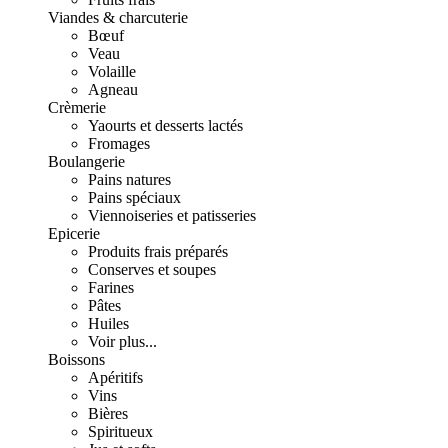
Viandes & charcuterie
Bœuf
Veau
Volaille
Agneau
Crèmerie
Yaourts et desserts lactés
Fromages
Boulangerie
Pains natures
Pains spéciaux
Viennoiseries et patisseries
Epicerie
Produits frais préparés
Conserves et soupes
Farines
Pâtes
Huiles
Voir plus...
Boissons
Apéritifs
Vins
Bières
Spiritueux