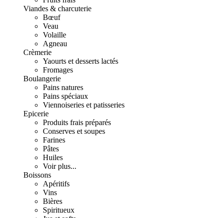
Viandes & charcuterie
Bœuf
Veau
Volaille
Agneau
Crèmerie
Yaourts et desserts lactés
Fromages
Boulangerie
Pains natures
Pains spéciaux
Viennoiseries et patisseries
Epicerie
Produits frais préparés
Conserves et soupes
Farines
Pâtes
Huiles
Voir plus...
Boissons
Apéritifs
Vins
Bières
Spiritueux