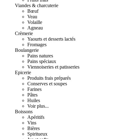
Viandes & charcuterie
Bœuf
Veau
Volaille
Agneau
Crèmerie
Yaourts et desserts lactés
Fromages
Boulangerie
Pains natures
Pains spéciaux
Viennoiseries et patisseries
Epicerie
Produits frais préparés
Conserves et soupes
Farines
Pâtes
Huiles
Voir plus...
Boissons
Apéritifs
Vins
Bières
Spiritueux