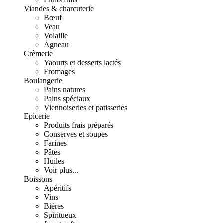
Viandes & charcuterie
Bœuf
Veau
Volaille
Agneau
Crèmerie
Yaourts et desserts lactés
Fromages
Boulangerie
Pains natures
Pains spéciaux
Viennoiseries et patisseries
Epicerie
Produits frais préparés
Conserves et soupes
Farines
Pâtes
Huiles
Voir plus...
Boissons
Apéritifs
Vins
Bières
Spiritueux