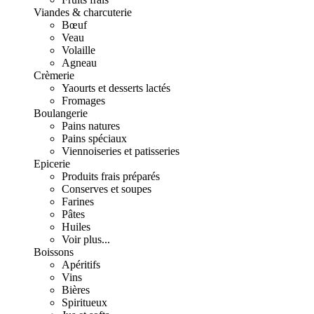
Viandes & charcuterie
Bœuf
Veau
Volaille
Agneau
Crèmerie
Yaourts et desserts lactés
Fromages
Boulangerie
Pains natures
Pains spéciaux
Viennoiseries et patisseries
Epicerie
Produits frais préparés
Conserves et soupes
Farines
Pâtes
Huiles
Voir plus...
Boissons
Apéritifs
Vins
Bières
Spiritueux