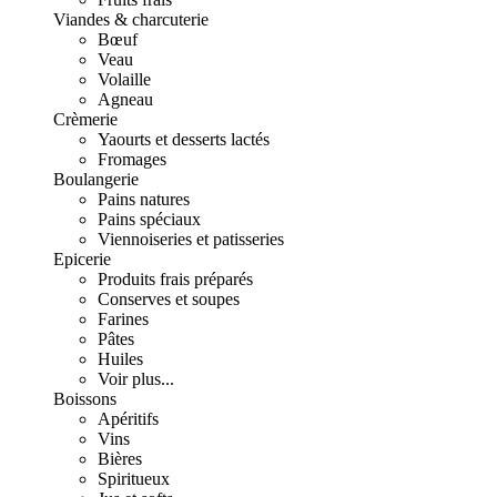
Viandes & charcuterie
Bœuf
Veau
Volaille
Agneau
Crèmerie
Yaourts et desserts lactés
Fromages
Boulangerie
Pains natures
Pains spéciaux
Viennoiseries et patisseries
Epicerie
Produits frais préparés
Conserves et soupes
Farines
Pâtes
Huiles
Voir plus...
Boissons
Apéritifs
Vins
Bières
Spiritueux