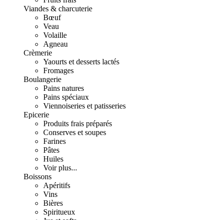
Viandes & charcuterie
Bœuf
Veau
Volaille
Agneau
Crèmerie
Yaourts et desserts lactés
Fromages
Boulangerie
Pains natures
Pains spéciaux
Viennoiseries et patisseries
Epicerie
Produits frais préparés
Conserves et soupes
Farines
Pâtes
Huiles
Voir plus...
Boissons
Apéritifs
Vins
Bières
Spiritueux