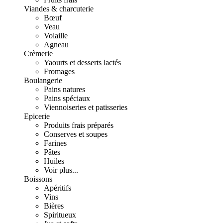
Viandes & charcuterie
Bœuf
Veau
Volaille
Agneau
Crèmerie
Yaourts et desserts lactés
Fromages
Boulangerie
Pains natures
Pains spéciaux
Viennoiseries et patisseries
Epicerie
Produits frais préparés
Conserves et soupes
Farines
Pâtes
Huiles
Voir plus...
Boissons
Apéritifs
Vins
Bières
Spiritueux