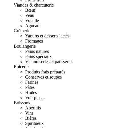
Viandes & charcuterie
Bœuf
Veau
Volaille
Agneau
Crèmerie
Yaourts et desserts lactés
Fromages
Boulangerie
Pains natures
Pains spéciaux
Viennoiseries et patisseries
Epicerie
Produits frais préparés
Conserves et soupes
Farines
Pâtes
Huiles
Voir plus...
Boissons
Apéritifs
Vins
Bières
Spiritueux