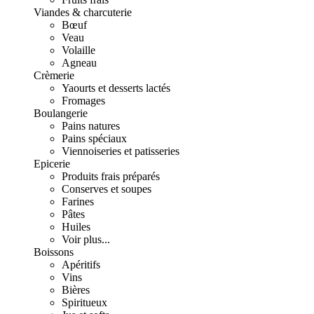
Viandes & charcuterie
Bœuf
Veau
Volaille
Agneau
Crèmerie
Yaourts et desserts lactés
Fromages
Boulangerie
Pains natures
Pains spéciaux
Viennoiseries et patisseries
Epicerie
Produits frais préparés
Conserves et soupes
Farines
Pâtes
Huiles
Voir plus...
Boissons
Apéritifs
Vins
Bières
Spiritueux