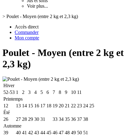
Jus et softs
Voir plus...
>
Poulet - Moyen (entre 2 kg et 2,3 kg)
Accès direct
Commander
Mon compte
Poulet - Moyen (entre 2 kg et
2,3 kg)
Hiver
52-53
1
2
3
4
5
6
7
8
9
10
11
Printemps
12
13
14
15
16
17
18
19
20
21
22
23
24
25
Été
26
27
28
29
30
31
32
33
34
35
36
37
38
Automne
39
40
41
42
43
44
45
46
47
48
49
50
51