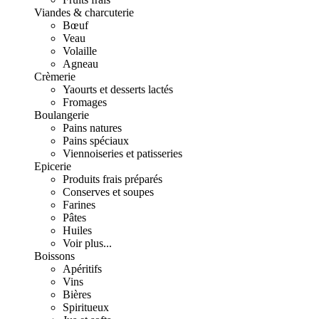
Viandes & charcuterie
Bœuf
Veau
Volaille
Agneau
Crèmerie
Yaourts et desserts lactés
Fromages
Boulangerie
Pains natures
Pains spéciaux
Viennoiseries et patisseries
Epicerie
Produits frais préparés
Conserves et soupes
Farines
Pâtes
Huiles
Voir plus...
Boissons
Apéritifs
Vins
Bières
Spiritueux