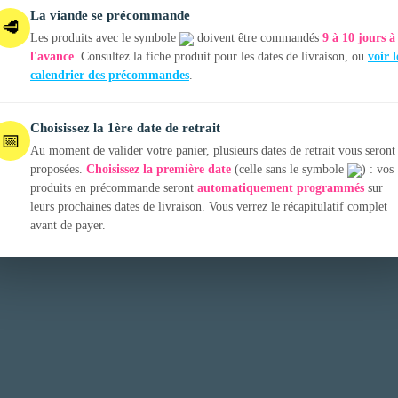
La viande se précommande
🥩
Les produits avec le symbole
doivent être commandés
9 à 10 jours à
l'avance
. Consultez la fiche produit pour les dates de livraison, ou
voir l
calendrier des précommandes
.
Choisissez la 1ère date de retrait
📅
Au moment de valider votre panier, plusieurs dates de retrait vous seront
proposées.
Choisissez la première date
(celle sans le symbole
) : vos
produits en précommande seront
automatiquement programmés
sur
leurs prochaines dates de livraison. Vous verrez le récapitulatif complet
avant de payer.