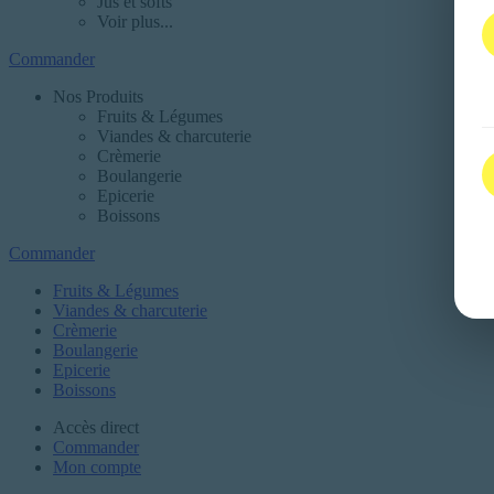
Jus et softs
Voir plus...
Commander
Nos Produits
Fruits & Légumes
Viandes & charcuterie
Crèmerie
Boulangerie
Epicerie
Boissons
Commander
Fruits & Légumes
Viandes & charcuterie
Crèmerie
Boulangerie
Epicerie
Boissons
Accès direct
Commander
Mon compte