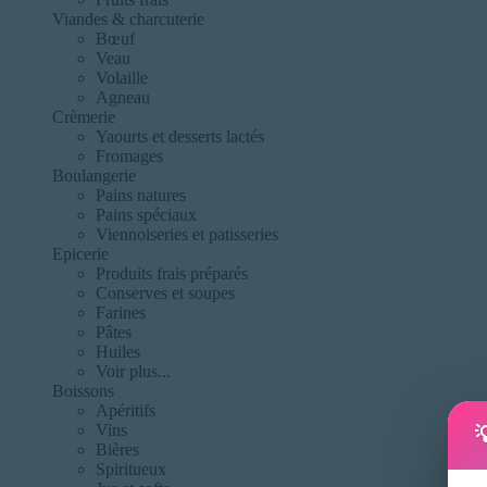
Viandes & charcuterie
Bœuf
Veau
Volaille
Agneau
Crèmerie
Yaourts et desserts lactés
Fromages
Boulangerie
Pains natures
Pains spéciaux
Viennoiseries et patisseries
Epicerie
Produits frais préparés
Conserves et soupes
Farines
Pâtes
Huiles
Voir plus...
Boissons
Apéritifs
Vins

Bières
Spiritueux