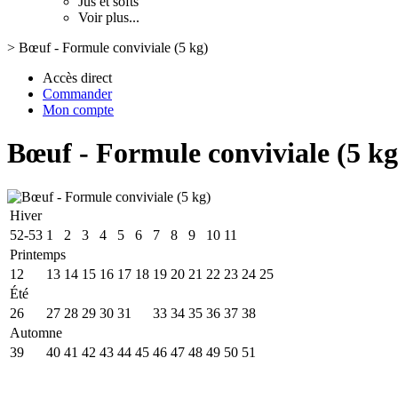
Jus et softs
Voir plus...
>
Bœuf - Formule conviviale (5 kg)
Accès direct
Commander
Mon compte
Bœuf - Formule conviviale (5 kg
Hiver
52-53
1
2
3
4
5
6
7
8
9
10
11
Printemps
12
13
14
15
16
17
18
19
20
21
22
23
24
25
Été
26
27
28
29
30
31
32
33
34
35
36
37
38
Automne
39
40
41
42
43
44
45
46
47
48
49
50
51