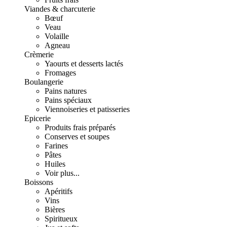
Viandes & charcuterie
Bœuf
Veau
Volaille
Agneau
Crèmerie
Yaourts et desserts lactés
Fromages
Boulangerie
Pains natures
Pains spéciaux
Viennoiseries et patisseries
Epicerie
Produits frais préparés
Conserves et soupes
Farines
Pâtes
Huiles
Voir plus...
Boissons
Apéritifs
Vins
Bières
Spiritueux