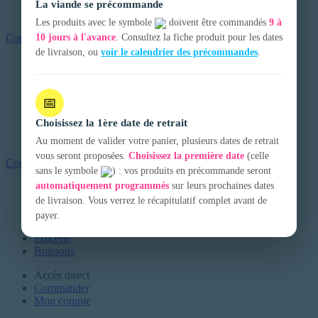
Jus et softs
La viande se précommande
Voir plus...
Les produits avec le symbole
doivent être commandés
9 à
Commander
10 jours à l'avance
. Consultez la fiche produit pour les dates
de livraison, ou
voir le calendrier des précommandes
.
Nos Produits
Fruits & Légumes
Viandes & charcuterie
Crèmerie
📅
Boulangerie
Choisissez la 1ère date de retrait
Epicerie
Boissons
Au moment de valider votre panier, plusieurs dates de retrait
vous seront proposées.
Choisissez la première date
(celle
Commander
sans le symbole
) : vos produits en précommande seront
automatiquement programmés
sur leurs prochaines dates
Fruits & Légumes
Viandes & charcuterie
de livraison. Vous verrez le récapitulatif complet avant de
Crèmerie
payer.
Boulangerie
Epicerie
Boissons
Accès direct
Commander
Mon compte