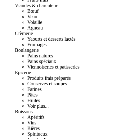
Viandes & charcuterie
Bœuf
Veau
Volaille
Agneau
Crèmerie
Yaourts et desserts lactés
Fromages
Boulangerie
Pains natures
Pains spéciaux
Viennoiseries et patisseries
Epicerie
Produits frais préparés
Conserves et soupes
Farines
Pâtes
Huiles
Voir plus...
Boissons
Apéritifs
Vins
Bières
Spiritueux