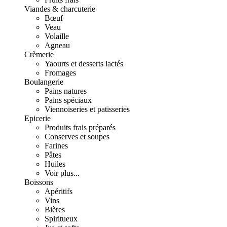
Viandes & charcuterie
Bœuf
Veau
Volaille
Agneau
Crèmerie
Yaourts et desserts lactés
Fromages
Boulangerie
Pains natures
Pains spéciaux
Viennoiseries et patisseries
Epicerie
Produits frais préparés
Conserves et soupes
Farines
Pâtes
Huiles
Voir plus...
Boissons
Apéritifs
Vins
Bières
Spiritueux