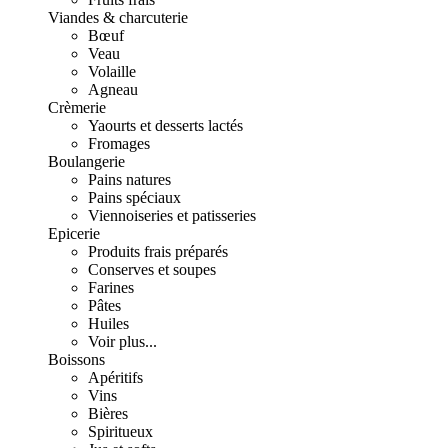
Viandes & charcuterie
Bœuf
Veau
Volaille
Agneau
Crèmerie
Yaourts et desserts lactés
Fromages
Boulangerie
Pains natures
Pains spéciaux
Viennoiseries et patisseries
Epicerie
Produits frais préparés
Conserves et soupes
Farines
Pâtes
Huiles
Voir plus...
Boissons
Apéritifs
Vins
Bières
Spiritueux