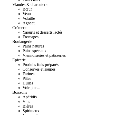
Viandes & charcuterie
Bœuf
Veau
Volaille
Agneau
Crèmerie
Yaourts et desserts lactés
Fromages
Boulangerie
Pains natures
Pains spéciaux
Viennoiseries et patisseries
Epicerie
Produits frais préparés
Conserves et soupes
Farines
Pâtes
Huiles
Voir plus...
Boissons
Apéritifs
Vins
Bières
Spiritueux