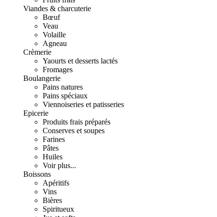
Viandes & charcuterie
Bœuf
Veau
Volaille
Agneau
Crèmerie
Yaourts et desserts lactés
Fromages
Boulangerie
Pains natures
Pains spéciaux
Viennoiseries et patisseries
Epicerie
Produits frais préparés
Conserves et soupes
Farines
Pâtes
Huiles
Voir plus...
Boissons
Apéritifs
Vins
Bières
Spiritueux