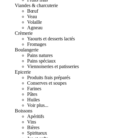
Viandes & charcuterie
Bœuf
Veau
Volaille
Agneau
Crèmerie
Yaourts et desserts lactés
Fromages
Boulangerie
Pains natures
Pains spéciaux
Viennoiseries et patisseries
Epicerie
Produits frais préparés
Conserves et soupes
Farines
Pâtes
Huiles
Voir plus...
Boissons
Apéritifs
Vins
Bières
Spiritueux