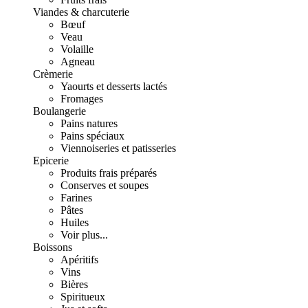
Viandes & charcuterie
Bœuf
Veau
Volaille
Agneau
Crèmerie
Yaourts et desserts lactés
Fromages
Boulangerie
Pains natures
Pains spéciaux
Viennoiseries et patisseries
Epicerie
Produits frais préparés
Conserves et soupes
Farines
Pâtes
Huiles
Voir plus...
Boissons
Apéritifs
Vins
Bières
Spiritueux