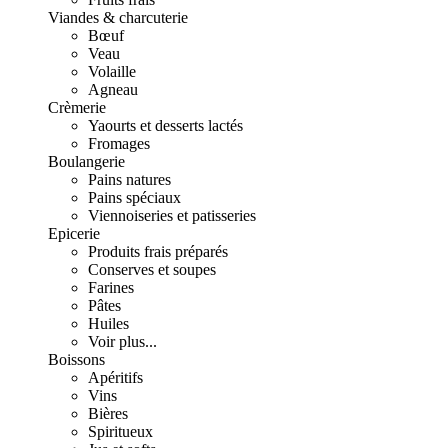
Viandes & charcuterie
Bœuf
Veau
Volaille
Agneau
Crèmerie
Yaourts et desserts lactés
Fromages
Boulangerie
Pains natures
Pains spéciaux
Viennoiseries et patisseries
Epicerie
Produits frais préparés
Conserves et soupes
Farines
Pâtes
Huiles
Voir plus...
Boissons
Apéritifs
Vins
Bières
Spiritueux