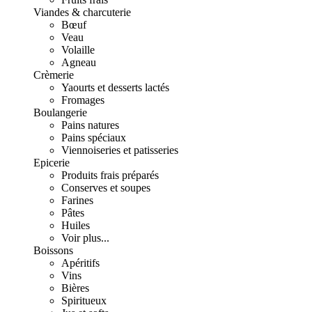
Viandes & charcuterie
Bœuf
Veau
Volaille
Agneau
Crèmerie
Yaourts et desserts lactés
Fromages
Boulangerie
Pains natures
Pains spéciaux
Viennoiseries et patisseries
Epicerie
Produits frais préparés
Conserves et soupes
Farines
Pâtes
Huiles
Voir plus...
Boissons
Apéritifs
Vins
Bières
Spiritueux