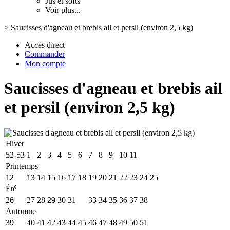
Jus et softs
Voir plus...
>
Saucisses d'agneau et brebis ail et persil (environ 2,5 kg)
Accès direct
Commander
Mon compte
Saucisses d'agneau et brebis ail
et persil (environ 2,5 kg)
Hiver
52-53
1
2
3
4
5
6
7
8
9
10
11
Printemps
12
13
14
15
16
17
18
19
20
21
22
23
24
25
Été
26
27
28
29
30
31
32
33
34
35
36
37
38
Automne
39
40
41
42
43
44
45
46
47
48
49
50
51