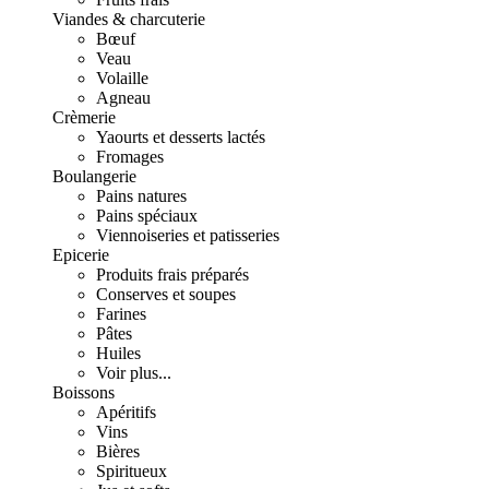
Viandes & charcuterie
Bœuf
Veau
Volaille
Agneau
Crèmerie
Yaourts et desserts lactés
Fromages
Boulangerie
Pains natures
Pains spéciaux
Viennoiseries et patisseries
Epicerie
Produits frais préparés
Conserves et soupes
Farines
Pâtes
Huiles
Voir plus...
Boissons
Apéritifs
Vins
Bières
Spiritueux