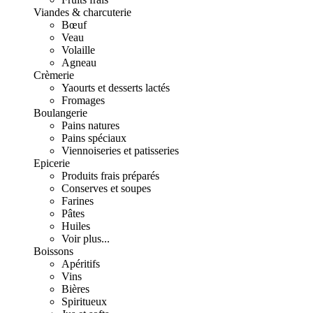
Viandes & charcuterie
Bœuf
Veau
Volaille
Agneau
Crèmerie
Yaourts et desserts lactés
Fromages
Boulangerie
Pains natures
Pains spéciaux
Viennoiseries et patisseries
Epicerie
Produits frais préparés
Conserves et soupes
Farines
Pâtes
Huiles
Voir plus...
Boissons
Apéritifs
Vins
Bières
Spiritueux