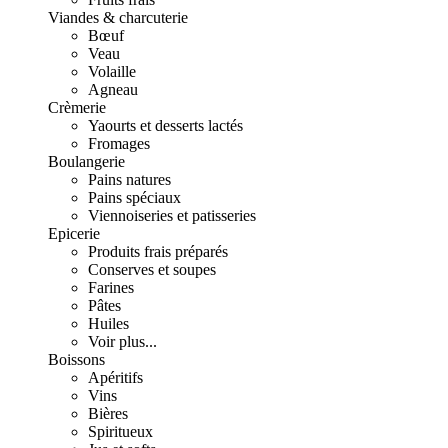
Viandes & charcuterie
Bœuf
Veau
Volaille
Agneau
Crèmerie
Yaourts et desserts lactés
Fromages
Boulangerie
Pains natures
Pains spéciaux
Viennoiseries et patisseries
Epicerie
Produits frais préparés
Conserves et soupes
Farines
Pâtes
Huiles
Voir plus...
Boissons
Apéritifs
Vins
Bières
Spiritueux