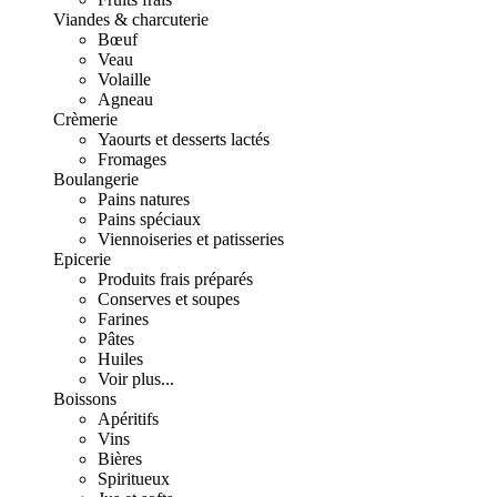
Viandes & charcuterie
Bœuf
Veau
Volaille
Agneau
Crèmerie
Yaourts et desserts lactés
Fromages
Boulangerie
Pains natures
Pains spéciaux
Viennoiseries et patisseries
Epicerie
Produits frais préparés
Conserves et soupes
Farines
Pâtes
Huiles
Voir plus...
Boissons
Apéritifs
Vins
Bières
Spiritueux