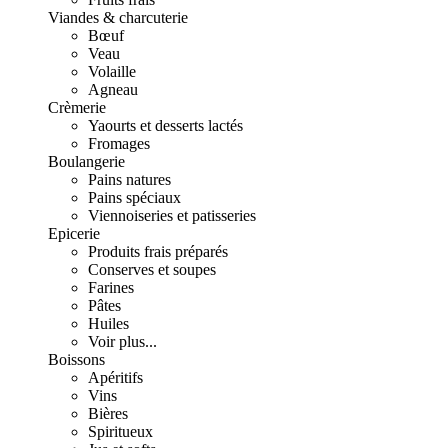
Viandes & charcuterie
Bœuf
Veau
Volaille
Agneau
Crèmerie
Yaourts et desserts lactés
Fromages
Boulangerie
Pains natures
Pains spéciaux
Viennoiseries et patisseries
Epicerie
Produits frais préparés
Conserves et soupes
Farines
Pâtes
Huiles
Voir plus...
Boissons
Apéritifs
Vins
Bières
Spiritueux