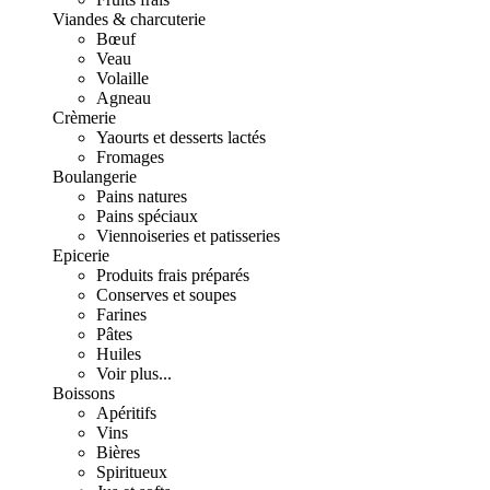
Viandes & charcuterie
Bœuf
Veau
Volaille
Agneau
Crèmerie
Yaourts et desserts lactés
Fromages
Boulangerie
Pains natures
Pains spéciaux
Viennoiseries et patisseries
Epicerie
Produits frais préparés
Conserves et soupes
Farines
Pâtes
Huiles
Voir plus...
Boissons
Apéritifs
Vins
Bières
Spiritueux