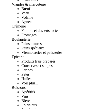
Viandes & charcuterie
Bœuf
Veau
Volaille
Agneau
Crèmerie
Yaourts et desserts lactés
Fromages
Boulangerie
Pains natures
Pains spéciaux
Viennoiseries et patisseries
Epicerie
Produits frais préparés
Conserves et soupes
Farines
Pâtes
Huiles
Voir plus...
Boissons
Apéritifs
Vins
Bières
Spiritueux