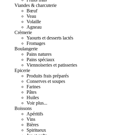
Viandes & charcuterie
Bœuf
Veau
Volaille
Agneau
Crèmerie
Yaourts et desserts lactés
Fromages
Boulangerie
Pains natures
Pains spéciaux
Viennoiseries et patisseries
Epicerie
Produits frais préparés
Conserves et soupes
Farines
Pâtes
Huiles
Voir plus...
Boissons
Apéritifs
Vins
Bières
Spiritueux