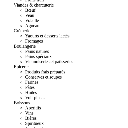
Viandes & charcuterie
Bœuf
Veau
Volaille
Agneau
Crèmerie
Yaourts et desserts lactés
Fromages
Boulangerie
Pains natures
Pains spéciaux
Viennoiseries et patisseries
Epicerie
Produits frais préparés
Conserves et soupes
Farines
Pâtes
Huiles
Voir plus...
Boissons
Apéritifs
Vins
Bières
Spiritueux