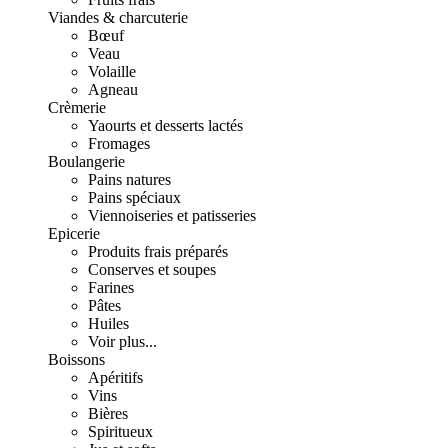
Viandes & charcuterie
Bœuf
Veau
Volaille
Agneau
Crèmerie
Yaourts et desserts lactés
Fromages
Boulangerie
Pains natures
Pains spéciaux
Viennoiseries et patisseries
Epicerie
Produits frais préparés
Conserves et soupes
Farines
Pâtes
Huiles
Voir plus...
Boissons
Apéritifs
Vins
Bières
Spiritueux