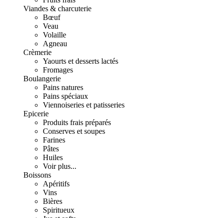
Viandes & charcuterie
Bœuf
Veau
Volaille
Agneau
Crèmerie
Yaourts et desserts lactés
Fromages
Boulangerie
Pains natures
Pains spéciaux
Viennoiseries et patisseries
Epicerie
Produits frais préparés
Conserves et soupes
Farines
Pâtes
Huiles
Voir plus...
Boissons
Apéritifs
Vins
Bières
Spiritueux