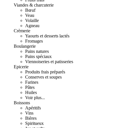
Viandes & charcuterie
Bœuf
Veau
Volaille
Agneau
Crèmerie
Yaourts et desserts lactés
Fromages
Boulangerie
Pains natures
Pains spéciaux
Viennoiseries et patisseries
Epicerie
Produits frais préparés
Conserves et soupes
Farines
Pâtes
Huiles
Voir plus...
Boissons
Apéritifs
Vins
Bières
Spiritueux