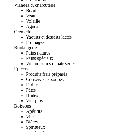
Viandes & charcuterie
Bœuf
Veau
Volaille
Agneau
Crèmerie
Yaourts et desserts lactés
Fromages
Boulangerie
Pains natures
Pains spéciaux
Viennoiseries et patisseries
Epicerie
Produits frais préparés
Conserves et soupes
Farines
Pâtes
Huiles
Voir plus...
Boissons
Apéritifs
Vins
Bières
Spiritueux