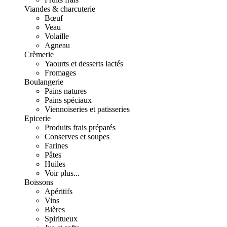
Viandes & charcuterie
Bœuf
Veau
Volaille
Agneau
Crèmerie
Yaourts et desserts lactés
Fromages
Boulangerie
Pains natures
Pains spéciaux
Viennoiseries et patisseries
Epicerie
Produits frais préparés
Conserves et soupes
Farines
Pâtes
Huiles
Voir plus...
Boissons
Apéritifs
Vins
Bières
Spiritueux