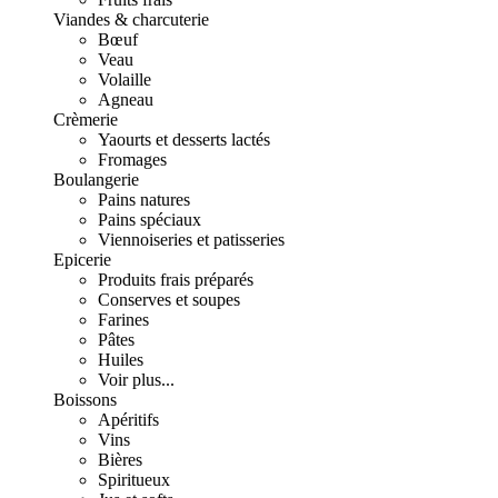
Viandes & charcuterie
Bœuf
Veau
Volaille
Agneau
Crèmerie
Yaourts et desserts lactés
Fromages
Boulangerie
Pains natures
Pains spéciaux
Viennoiseries et patisseries
Epicerie
Produits frais préparés
Conserves et soupes
Farines
Pâtes
Huiles
Voir plus...
Boissons
Apéritifs
Vins
Bières
Spiritueux