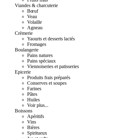
Viandes & charcuterie
Bœuf
Veau
Volaille
Agneau
Crèmerie
Yaourts et desserts lactés
Fromages
Boulangerie
Pains natures
Pains spéciaux
Viennoiseries et patisseries
Epicerie
Produits frais préparés
Conserves et soupes
Farines
Pâtes
Huiles
Voir plus...
Boissons
Apéritifs
Vins
Bières
Spiritueux