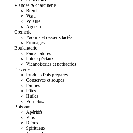
Viandes & charcuterie
Bœuf
Veau
Volaille
Agneau
Crèmerie
Yaourts et desserts lactés
Fromages
Boulangerie
Pains natures
Pains spéciaux
Viennoiseries et patisseries
Epicerie
Produits frais préparés
Conserves et soupes
Farines
Pâtes
Huiles
Voir plus...
Boissons
Apéritifs
Vins
Bières
Spiritueux