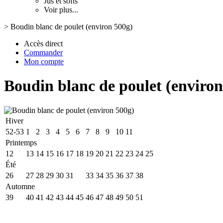
Jus et softs
Voir plus...
>
Boudin blanc de poulet (environ 500g)
Accès direct
Commander
Mon compte
Boudin blanc de poulet (environ
Hiver
52-53
1
2
3
4
5
6
7
8
9
10
11
Printemps
12
13
14
15
16
17
18
19
20
21
22
23
24
25
Été
26
27
28
29
30
31
32
33
34
35
36
37
38
Automne
39
40
41
42
43
44
45
46
47
48
49
50
51