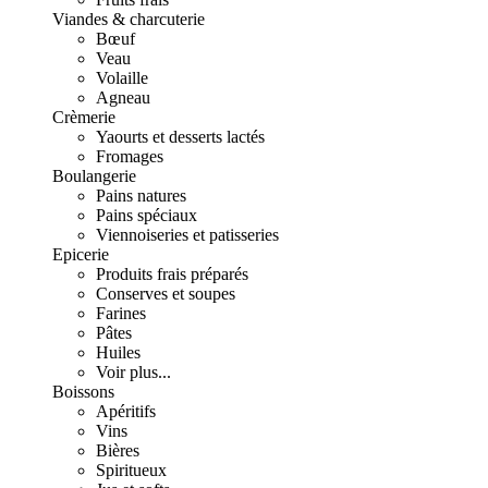
Viandes & charcuterie
Bœuf
Veau
Volaille
Agneau
Crèmerie
Yaourts et desserts lactés
Fromages
Boulangerie
Pains natures
Pains spéciaux
Viennoiseries et patisseries
Epicerie
Produits frais préparés
Conserves et soupes
Farines
Pâtes
Huiles
Voir plus...
Boissons
Apéritifs
Vins
Bières
Spiritueux