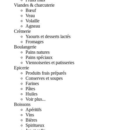
Viandes & charcuterie
Bœuf
Veau
Volaille
Agneau
Crèmerie
Yaourts et desserts lactés
Fromages
Boulangerie
Pains natures
Pains spéciaux
Viennoiseries et patisseries
Epicerie
Produits frais préparés
Conserves et soupes
Farines
Pâtes
Huiles
Voir plus...
Boissons
Apéritifs
Vins
Bières
Spiritueux